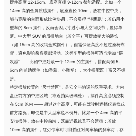
摆件高度 12-15cm、底座直径 9-12cm 都能适配。比如一个
14cm 高的金属质感摆件，底座直径 10cm，放在中控中央，
能与宽敞的台面形成比例协调，不会显得 “轻飘飘”；若仍用小
型车的 8cm 摆件，反而会因尺寸过小与大空间脱节，显得单
薄。中大型 SUV 的后排地台（若全平）可摆放稍大的装饰
（如 15cm 高的收纳盒式摆件），但需保证高度不超过座椅靠
背，避免影响乘客腿部活动。这类车型的摆件可适当增加 “层
次感”—— 比如中控处放一个 12cm 的主摆件，搭配两侧 5-
6cm 的辅助摆件（如香薰、小雕塑），大小搭配既丰富又不拥
挤。
特定摆放位置的 “尺寸禁区”，是安全与协调的双重要求。方向
盘正前方的中控区域（靠近挡风玻璃处），摆件高度必须控制
在 5cm 以内 —— 超过这个高度，可能在驾驶时遮挡仪表盘或
前方路况，即使是中大型车也不例外。比如一个 4cm 高的平
安扣摆件，放在中控前端，既靠近视线又不会遮挡；若放
10cm 高的摆件，红灯停车时可能挡住对向车辆的刹车灯，存