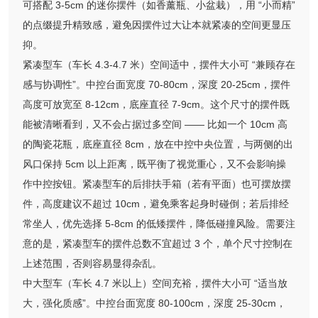
可搭配 3-5cm 的迷你摆件（如香薰瓶、小盆栽），用 “小而精”
的点缀提升精致感，避免因摆件过大让本就紧凑的空间更显压
抑。
紧凑型车（车长 4.3-4.7 米）空间适中，摆件大小可 “兼顾存在
感与协调性”。中控台面宽度 70-80cm，深度 20-25cm，摆件
高度可放宽至 8-12cm，底座直径 7-9cm。这个尺寸的摆件既
能被清晰看到，又不会占据过多空间 —— 比如一个 10cm 高
的陶瓷花瓶，底座直径 8cm，放在中控中央位置，与两侧的出
风口保持 5cm 以上距离，既平衡了视觉重心，又不会影响操
作中控按钮。紧凑型车的后排扶手箱（若有平面）也可摆放摆
件，高度建议不超过 10cm，避免乘客起身时碰倒；若后排经
常坐人，优先选择 5-8cm 的低矮摆件，降低碰撞风险。需要注
意的是，紧凑型车的摆件总数不宜超过 3 个，单个尺寸控制在
上述范围，否则容易显得杂乱。
中大型车（车长 4.7 米以上）空间充裕，摆件大小可 “适当放
大，强化质感”。中控台面宽度 80-100cm，深度 25-30cm，