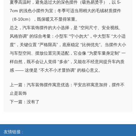
夏季高温时，避免选过大的深色摆件（吸热易烫手），以 5-
7cm 的浅色小摆件为宜；冬季可适当用稍大的毛绒材质摆件
（8-10cm），既保暖又不显得笨重。
总之，汽车装饰摆件的大小选择，是 “空间尺寸、安全视线、
风格协调” 的综合考量：小型车 “宁小勿大”，中大型车 “大小适
度”，关键位置 “严格限高”，底座稳定 “比例优先”。当摆件大小
与车型空间、摆放位置完美适配，它会像 “为爱车量身定制” 一
样自然，既不会让人觉得 “多余”，又能在不经意间提升车内质
感 —— 这便是 “不大不小才显协调” 的核心意义。
上一篇：
汽车装饰摆件寓意优选：平安吉祥寓意加持，摆件不
止是装饰
下一篇：
没有了
友情链接 :