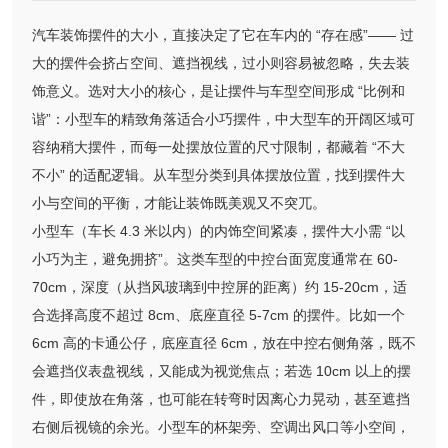
汽车装饰摆件的大小，直接决定了它在车内的 “存在感”—— 过
大的摆件会挤占空间、遮挡视线，过小则容易被忽略，失去装
饰意义。选对大小的核心，是让摆件与车型空间形成 “比例和
谐”：小型车的精致角落适合小巧摆件，中大型车的开阔区域可
容纳稍大摆件，而每一处摆放位置的尺寸限制，都藏着 “不大
不小” 的适配逻辑。从车型分类到具体摆放位置，找到摆件大
小与空间的平衡，才能让装饰既美观又不突兀。
小型车（车长 4.3 米以内）的内饰空间紧凑，摆件大小需 “以
小巧为主，避免拥挤”。这类车型的中控台面宽度通常在 60-
70cm，深度（从挡风玻璃到中控屏的距离）约 15-20cm，适
合选择高度不超过 8cm、底座直径 5-7cm 的摆件。比如一个
6cm 高的卡通公仔，底座直径 6cm，放在中控右侧角落，既不
会遮挡仪表盘视线，又能成为视觉焦点；若选 10cm 以上的摆
件，即使放在角落，也可能在转弯时因离心力晃动，甚至遮挡
右侧后视镜的余光。小型车的杯架旁、空调出风口等小空间，