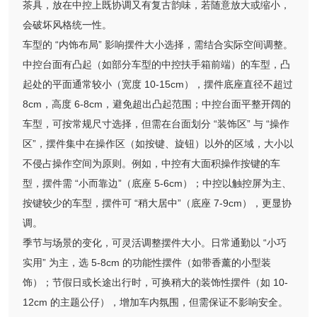
茶具，放在中控上既协调又有复古韵味，若随意放大或缩小，
会破坏风格统一性。
车型的 “内饰布局” 影响摆件大小选择，需结合实际空间调整。
中控台面有凸起（如部分车型的中控扶手箱前端）的车型，凸
起处的平面通常较小（宽度 10-15cm），摆件底座直径不超过
8cm，高度 6-8cm，避免超出凸起范围；中控台面平整开阔的
车型，可按常规尺寸选择，但需在台面划分 “装饰区” 与 “操作
区”，摆件集中在操作区（如按键、旋钮）以外的区域，大小以
不侵占操作空间为原则。例如，中控有大面积操作按键的车
型，摆件需 “小而靠边”（底座 5-6cm）；中控以触控屏为主、
按键较少的车型，摆件可 “稍大居中”（底座 7-9cm），更显协
调。
季节与场景的变化，可灵活调整摆件大小。日常通勤以 “小巧
实用” 为主，选 5-8cm 的功能性摆件（如带香薰的小型装
饰）；节假日或长途出行时，可换稍大的装饰性摆件（如 10-
12cm 的主题公仔），增加车内氛围，但需保证不影响安全。