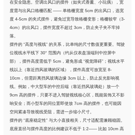
在安全隐患。空调出风口的摆件（如夹式香薰、小玩偶），宽
度需与出风口格栅匹配 —— 单格栅宽度 5cm 的出风口，选宽
度 4-5cm 的夹式摆件，避免过宽导致格栅变形；格栅较窄（3-
4cm）的出风口，摆件宽度不超过 3cm，防止夹子夹不牢掉
落。
摆件的 “高度与视线” 的关系，比单纯的尺寸数值更重要。驾驶
位视线水平线下 30° 范围内（约从仪表盘顶端到中控屏中
部），摆件高度需低于 5cm，避免形成 “视觉障碍”；视线水平
线以上（靠近挡风玻璃的区域），摆件高度可放宽至 8-
10cm，但需距离挡风玻璃边缘 3cm 以上，防止反光影响视
线。例如，中大型车的中控后端（靠近挡风玻璃处）放一个
9cm 高的摆件，只要不进入驾驶视线核心区，既能装饰又不影
响安全；而小型车的同位置即使放 7cm 高的摆件，也可能因
空间紧凑导致视线受阻，需进一步缩小尺寸。
摆件的 “底座稳定性” 与大小直接相关，尺寸适配需兼顾稳固。
底座直径与摆件高度的比例建议不低于 1:2—— 比如 10cm 高