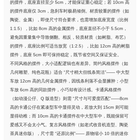
的摆件，底座直径至少 5cm，才能保证重心稳定；若 10cm 高
的摆件底座仅 3cm，急刹车时极易倾倒。材质较重的摆件（如
陶瓷、金属），即使尺寸符合要求，也需增加底座宽度（比例
1:1.5），比如 8cm 高的金属摆件，底座直径不小于 5.5cm，
避免因重量集中导致侧翻。相反，轻质材质（如树脂、布艺）
的摆件，底座比例可适当放宽（1:2.5），比如 12cm 高的树脂
摆件，底座 5cm 即可保持稳定，既节省空间又保证安全。
不同风格的摆件，大小适配逻辑也有差异。简约风格摆件（如
几何雕塑、纯色花瓶）适合 “尺寸稍大但线条简洁”—— 中大型
车放 12cm 高的几何金属摆件，因线条利落不会显臃肿；小型
车放 6cm 高的同款摆件，小巧却有设计感。卡通风格摆件
（如动漫公仔、Q 版造型）则需 “尺寸与可爱度匹配”——8cm
高的卡通公仔在紧凑型车中显得灵动，若放大到 15cm 则可能
显得幼稚；而 10cm 高的卡通摆件在中大型车中，既能保留可
爱感又不会太小气。复古风格摆件（如老式收音机造型、陶瓷
茶具迷你版），尺寸需 “还原比例”—— 原物缩小 10 倍的迷你