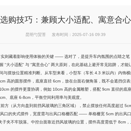
选购技巧：兼顾大小适配、寓意合心
昆明勺贸菩 发布时间：2025-07-16 09:39
事，实则藏着影响使用体验的关键 —— 选对了，是提升车内氛围的点睛之
握 “大小适配” 与 “寓意合心” 两大原则，在此基础上避开常见陷阱，才
间与摆放位置精准判断。从车型来看，小型车（车长 4.3 米以内）内饰横
选 6cm 高的圆形摆件，底座直径 6cm，放在台面右侧角落，既不会遮挡仪
7-10cm 的摆件更显协调，例如 10cm 高的金属雕塑，搭配 9cm 直
10cm、底座 6-8cm，平衡空间利用率与美观度。
线正前方（从方向盘到前挡风玻璃的三角区域），禁止摆放任何高度超过 5
风口的夹式摆件，宽度需与出风口格栅匹配 —— 单格栅宽 5cm 的出风口
防止夹子夹不牢脱落。中控台面靠近挡风玻璃的位置，摆件高度需低于 8cm，