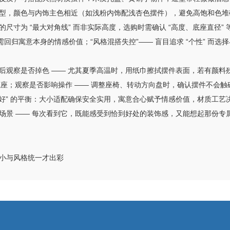
型，颜色与内饰主色相近（如浅粉内饰配浅杏色摆件），避免高饱和色堆
尺寸为 “最大对角线” 而非实际高度，选购时需确认 “高度、底座直径” 等
，需回归寓意本身的情感价值；“风格混搭失控”—— 盲目追求 “个性” 
 小时后观察是否掉色 —— 尤其夏季高温时，用纸巾擦拭摆件表面，若有颜
底座；观察是否影响操作 —— 调整座椅、转动方向盘时，确认摆件不会
感性喜好” 的平衡：大小适配确保安全实用，寓意合心赋予情感价值，材质工
景 —— 每次看到它，既能感受到恰到好处的装饰感，又能想起那份专属的
小与风格统一才出彩