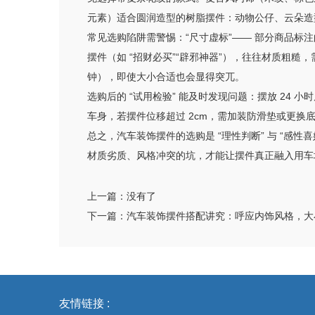
元素）适合圆润造型的树脂摆件：动物公仔、云朵造
常见选购陷阱需警惕：“尺寸虚标”—— 部分商品标注的
摆件（如 “招财必买”“辟邪神器”），往往材质粗糙
钟），即使大小合适也会显得突兀。
选购后的 “试用检验” 能及时发现问题：摆放 24
车身，若摆件位移超过 2cm，需加装防滑垫或更换
总之，汽车装饰摆件的选购是 “理性判断” 与 “
材质劣质、风格冲突的坑，才能让摆件真正融入用车场
上一篇：
没有了
下一篇：
汽车装饰摆件搭配讲究：呼应内饰风格，大
友情链接 :