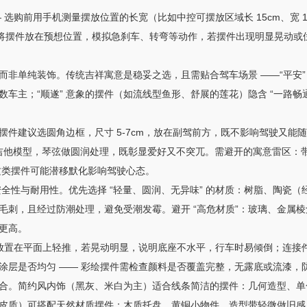
— 选购前用手机测量摆放位置的长宽（比如中控可摆放区域长 15cm、宽
态”：将摆件放在预想位置，模拟急刹车、转弯等动作，若摆件出现明显晃动
体而非单纯装饰。传统吉祥寓意是稳妥之选，且需贴合驾车场景 ——“平安
车主；“顺遂” 意象的摆件（如流线型鱼形、舒展的莲花）隐含 “一路畅
片摆件建议选圆角边框，尺寸 5-7cm，放在副驾前方，既不影响驾驶又
高的吉他模型，琴弦做圆润处理，既彰显爱好又不突兀。需避开的寓意雷区
，这类摆件可能潜移默化影响驾驶心态。
的安全性与耐用性。优先选择 “轻量、圆润、无异味” 的材质：树脂、陶瓷
毛刺，且经过防潮处理，避免受潮发霉。避开 “高危材质”：玻璃、金属
更高。
— 放置在平面上轻推，若晃动明显，说明底座不水平，行车时易倾倒；连接
涂层是否均匀 —— 彩绘摆件需检查颜料是否覆盖完整，无露底或流漆，
然融合。简约风内饰（黑灰、米白为主）适合线条简洁的摆件：几何造型、
皮质）可搭配天然材质摆件：木质托盘、黄铜小物件，造型带轻微做旧感