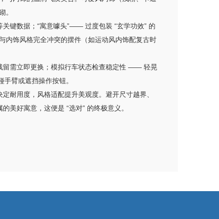
砌。
关键数据；“寓意噱头”—— 过度包装 “玄学功效” 的
而选择与内饰风格完全冲突的摆件（如运动风内饰配复古时
料残留需立即更换；模拟行车状态检查稳定性 —— 轻晃
触碰手臂或遮挡操作按钮。
艺决定耐用度，风格适配提升美观度。避开尺寸越界、
美好寓意，这便是 “选对” 的终极意义。