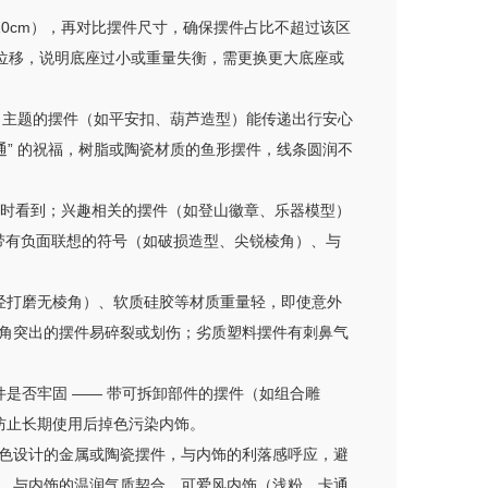
 10cm），再对比摆件尺寸，确保摆件占比不超过该区
或位移，说明底座过小或重量失衡，需更换更大底座或
” 主题的摆件（如平安扣、葫芦造型）能传递出行安心
通” 的祝福，树脂或陶瓷材质的鱼形摆件，线条圆润不
能随时看到；兴趣相关的摆件（如登山徽章、乐器模型）
：带有负面联想的符号（如破损造型、尖锐棱角）、与
（经打磨无棱角）、软质硅胶等材质重量轻，即使意外
棱角突出的摆件易碎裂或划伤；劣质塑料摆件有刺鼻气
件是否牢固 —— 带可拆卸部件的摆件（如组合雕
防止长期使用后掉色污染内饰。
单色设计的金属或陶瓷摆件，与内饰的利落感呼应，避
，与内饰的温润气质契合。可爱风内饰（浅粉、卡通