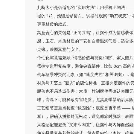
判断大小是否适配的 “实用方法”：用手机比划法 —
域的 1/2，预留足够留白。试摆时观察 “动态状
更重材质的款式。
寓意合心的关键是 “正向共鸣”，让摆件成为情感载
感，玉石、木质材质的平安扣自带温润气质，适合多数
尖锐，兼顾寓意与安全。
个性化寓意需兼顾 “情感价值与视觉和谐”。家人照
需控制造型复杂度，避免尖锐部件，比如 8cm 
驾车场景冲突的元素（如 “速度失控” 相关图案）
材质与工艺是 “避坑” 的隐性标准，直接决定摆件
脱落也不易造成伤害；木质、竹制摆件需确认表面无
味，高温下可能释放有害物质，尤其夏季暴晒后风险
工艺细节需重点检查 “稳固性”：底座是否平整 —
塑），需确认拼接处无松动，避免颠簸时脱落；表面
风格适配能避免 “买来即闲置”，让摆件与内饰自
免选择带复杂花纹的款式。复古风内饰（木纹、棕色