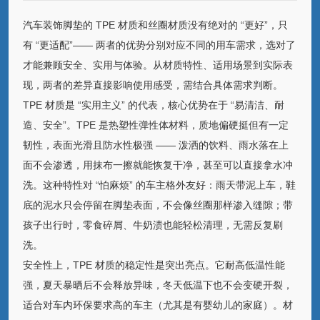
汽车装饰脚垫的 TPE 材质和丝圈材质没有绝对的 “更好”，只
有 “更适配”—— 两者的优势分别对应不同的用车需求，选对了
才能兼顾安全、实用与体验。从材质特性、适用场景到实际表
现，两者的差异直接影响使用感受，需结合具体需求判断。
TPE 材质是 “实用主义” 的代表，核心优势在于 “易清洁、耐
造、安全”。TPE 是热塑性弹性体材料，质地偏硬挺但有一定
韧性，表面光滑且防水性极强 —— 泼洒的饮料、雨水落在上
面不会渗透，用抹布一擦就能恢复干净，甚至可以直接拿水冲
洗。这种特性对 “怕麻烦” 的车主格外友好：雨天带泥上车，鞋
底的泥水只会停留在脚垫表面，不会像丝圈那样渗入缝隙；带
孩子出行时，零食碎屑、牛奶渍也能轻松清理，无需反复刷
洗。
安全性上，TPE 材质的稳定性是突出亮点。它耐高低温性能
强，夏天暴晒后不会释放异味，冬天低温下也不会变硬开裂，
适合对车内环保要求高的车主（尤其是有婴幼儿的家庭）。材