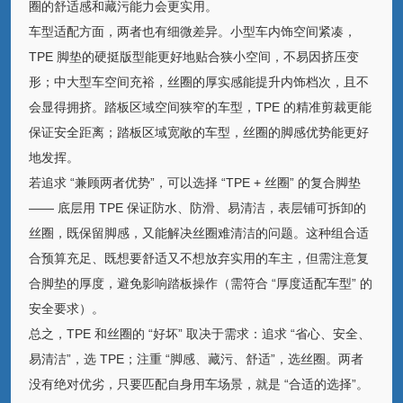
圈的舒适感和藏污能力会更实用。
车型适配方面，两者也有细微差异。小型车内饰空间紧凑，
TPE 脚垫的硬挺版型能更好地贴合狭小空间，不易因挤压变
形；中大型车空间充裕，丝圈的厚实感能提升内饰档次，且不
会显得拥挤。踏板区域空间狭窄的车型，TPE 的精准剪裁更能
保证安全距离；踏板区域宽敞的车型，丝圈的脚感优势能更好
地发挥。
若追求 “兼顾两者优势”，可以选择 “TPE + 丝圈” 的复合脚垫
—— 底层用 TPE 保证防水、防滑、易清洁，表层铺可拆卸的
丝圈，既保留脚感，又能解决丝圈难清洁的问题。这种组合适
合预算充足、既想要舒适又不想放弃实用的车主，但需注意复
合脚垫的厚度，避免影响踏板操作（需符合 “厚度适配车型” 的
安全要求）。
总之，TPE 和丝圈的 “好坏” 取决于需求：追求 “省心、安全、
易清洁”，选 TPE；注重 “脚感、藏污、舒适”，选丝圈。两者
没有绝对优劣，只要匹配自身用车场景，就是 “合适的选择”。