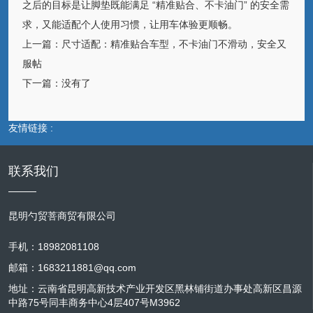
之后的目标是让脚垫既能满足 “精准贴合、不卡油门” 的安全需
求，又能适配个人使用习惯，让用车体验更顺畅。
上一篇：
尺寸适配：精准贴合车型，不卡油门不滑动，安全又
服帖
下一篇：
没有了
友情链接 :
联系我们
昆明勺贸菩商贸有限公司
手机：18982081108
邮箱：1683211881@qq.com
地址：云南省昆明高新技术产业开发区黑林铺街道办事处高新区昌源
中路75号同丰商务中心4层407号M3962