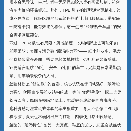
质本身无异味，生产过程中无需添加胶水等有害添加剂，符合
汽车内饰的环保标准。此外，TPE 脚垫的版型通常更精准，边
缘不易卷边，踏板区域的剪裁能严格避让油门和刹车，搭配底
部防滑卡扣，能有效避免移位，这一点与 “精准贴合车型” 的安
全需求高度契合。
不过 TPE 材质也有局限：脚感偏硬，长时间踩上去可能不如
丝圈柔软；表面光滑导致 “藏污能力弱”—— 细小的灰尘、毛发
会直接显露在表面，需要更频繁地擦拭，否则容易显得脏乱。
它更适合追求 “省心、安全、耐用” 的车主，尤其是日常通勤频
繁、用车场景较杂的人群。
丝圈材质是 “舒适派” 的首选，核心优势在于 “脚感好、藏污能
力强”。丝圈由多层丝状结构组成，类似 “微型毛刷”，踩上去柔
软有回弹，像踩在短绒地毯上，能缓解长途驾驶的脚底疲劳。
这种脚感对注重驾乘体验的车主很重要：冬天不会像 TPE 那
样冰凉，夏天也不会因出汗而打滑，四季使用都比较舒适。
丝圈的 “藏污特性” 是另一大亮点。鞋底的泥沙、灰尘会被丝状