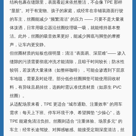
结构包裹在缝隙里，表面看起来依然整洁，不会像 TPE 那样
“显脏”。对于有宠物、孩子的家庭，或经常在非铺装路面行驶
的车主，丝圈能减少 “频繁清洁” 的压力 —— 只要不是大量液
体泼洒，日常用吸尘器沿丝圈纹理吸一吸，就能维持基本整
洁。此外，丝圈的吸音效果更好，能减少脚底与脚垫的摩擦
声，让车内更安静。
但丝圈材质的短板也很明显：清洁 “表面易、深层难”—— 渗入
缝隙的污渍需要彻底冲洗才能清除，且晾干时间较长；防水性
较弱，若泼洒大量液体（如整杯咖啡），可能会渗透到下层原
车地毯，需要及时处理。部分低价丝圈脚垫可能使用回收材
料，有异味且易掉丝，选购时需认准优质材质（如原生 PVC
丝圈）。
从适配场景来看，TPE 更适合 “城市通勤、注重效率” 的用车
需求：每天上下班、停车环境干净、希望脚垫 “少操心”，选
TPE 能避免清洁负担。丝圈则适合 “注重体验、场景多元” 的
车主：经常长途驾驶、对脚感敏感、能接受定期深度清洁，丝