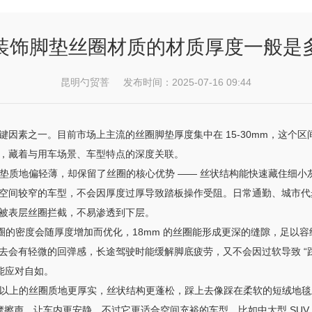
装饰脚垫丝圈材质的材质厚度一般是
昆明勺贸菩 发布时间：2025-07-16 09:44
因素之一。目前市场上主流的丝圈脚垫厚度集中在 15-30mm，这个
，藏着与用车场景、车型特点的深度关联。
m 的丝圈脚垫质地偏轻薄，却保留了丝圈的核心优势 —— 丝状结构能快速藏
空间较窄的车型，不会因厚度过厚导致踏板操作受阻。日常通勤、城市代
被表层丝圈拦截，不易渗透到下层。
了平衡。丝圈的密度会随厚度增加而优化，18mm 的丝圈能形成更深的缝隙，
会有轻微的回弹感，长途驾驶时能缓解脚底疲劳，又不会因过软导致 “踩陷
能应对自如。
。20mm 以上的丝圈质地更厚实，丝状结构更蓬松，踩上去像踩在柔软的短
摩擦声，让车内更安静。不过它更适合空间充裕的车型，比如中大型 SU