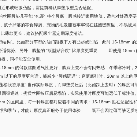
板附近形成轻微凸起，需提前确认脚垫版型是否适配。
0mm 的丝圈脚垫几乎能 “包裹” 整个脚底，脚感接近家用地毯，适合对舒
，孩子掉落的零食碎屑、宠物的毛发能被牢牢锁在丝圈缝隙里，不易被风
间比薄款更长，建议搭配吸尘器定期深度清洁。
型结构”。比如部分车型的油门踏板下方有凸起或凹陷，此时 15-18mm
舒适优势。另外，脚垫的 “版型贴合度” 比厚度更重要 —— 即使是 18
扰踏板，同样能安全使用。
18mm 的薄款丝圈透气性更好，脚踩上去不会有闷热感；冬季寒冷时，2
 以下的厚度更合适，能减少 “脚感延迟”；穿薄底鞋时，20mm 以上的
 “蓬松状态厚度” 当作实际厚度，而脚垫受压后（比如踩上去时）的厚度可
，且回弹迅速；劣质丝圈按压后易塌陷，实际使用时厚度可能远低于标注值
m 的区间里，每一种厚度都对应着不同的需求：15-18mm 胜在适配性和易清
惯和季节，才能让厚度真正服务于使用体验 —— 既不会因过薄而缺乏质