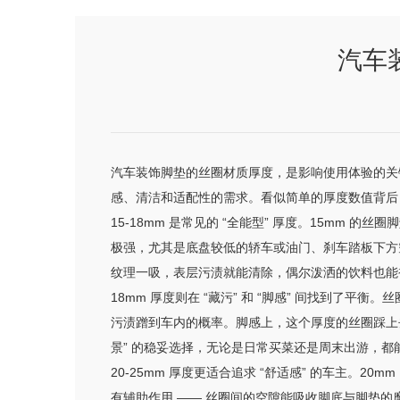
汽车
汽车装饰脚垫的丝圈材质厚度，是影响使用体验的关键
感、清洁和适配性的需求。看似简单的厚度数值背后
15-18mm 是常见的 “全能型” 厚度。15m
极强，尤其是底盘较低的轿车或油门、刹车踏板下方
纹理一吸，表层污渍就能清除，偶尔泼洒的饮料也能
18mm 厚度则在 “藏污” 和 “脚感” 间找到
污渍蹭到车内的概率。脚感上，这个厚度的丝圈踩上去
景” 的稳妥选择，无论是日常买菜还是周末出游，都
20-25mm 厚度更适合追求 “舒适感” 的车主
有辅助作用 —— 丝圈间的空隙能吸收脚底与脚垫的