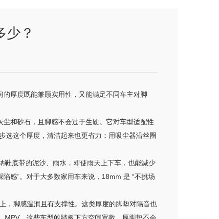
多少？
区间的厚度既能兼顾实用性，又能满足不同车主对脚
住细小灰尘和砂石，且脚感不会过于生硬。它对车型适配性
步选这个厚度，清洁起来也更省力：用吸尘器沿丝圈
足以容纳鞋底带的泥沙、雨水，即使雨天上下车，也能减少
感”。对于大多数家用车来说，18mm 是 “不挑场
绒地毯上，脚感温润且有支撑性。这类厚度的脚垫对隔音也
V、MPV，这些车型的踏板下方空间宽敞，厚脚垫不会