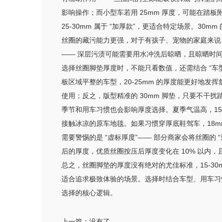
影响操作；而小型车若用 25mm 厚度，可能在踏
25-30mm 属于 “加厚款”，更适合特定场景。3
丝圈的藏污能力更强，对于有孩子、宠物的家庭来说
—— 深层污渍可能需要用水冲洗后晾晒，且晾晒时
选择丝圈脚垫厚度时，不能只看数值，还需结合 “车
板区域平整的车型，20-25mm 的厚度能更好地发挥
使用；反之，版型精准的 30mm 脚垫，只要不干
季节和用车习惯也会影响厚度选择。夏季气温高，15-
接触冰凉的原车地毯。如果习惯穿厚底鞋驾车，18mm
需要警惕的是 “虚标厚度”—— 部分商家会将丝圈的
后的厚度，优质丝圈按压后厚度变化在 10% 以内
总之，丝圈脚垫的厚度没有绝对的尤佳标准，15-30m
适合追求极致体验的场景。选择时结合车型、用车习
选择的核心逻辑。
上一篇：
没有了