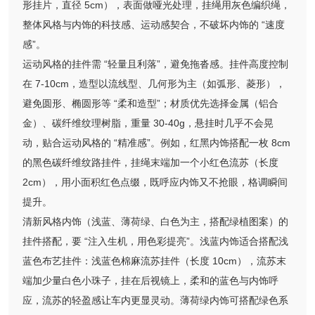
形挂片，直径 5cm），表面做哑光处理，挂绳用灰色编织绳，
整体风格与内饰的科技感、运动感契合，不破坏内饰的 “速度
感”。
运动风格的挂件需 “轻量且利落”，避免拖沓感。挂件高度控制
在 7-10cm，造型以流线型、几何形为主（如弧形、菱形），
避免圆形、椭圆形等 “柔和造型”；材质优先选择金属（铝合
金）、碳纤维纹理树脂，重量 30-40g，悬挂时几乎不会晃
动，贴合运动风格的 “精准感”。例如，红黑内饰搭配一枚 8cm
的黑色碳纤维纹路挂件，挂绳末端加一个小红色流苏（长度
2cm），用小面积红色点缀，既呼应内饰又不抢眼，格调瞬间
提升。
清新风格内饰（浅蓝、薄荷绿、白色为主，搭配绿植图案）的
挂件搭配，要 “注入生机，用色彩提亮”。浅蓝内饰适合搭配浅
蓝色布艺挂件：浅蓝色棉麻流苏挂件（长度 10cm），流苏末
端加少量白色小珠子，挂在后视镜上，柔和的蓝色与内饰呼
应，流苏的轻盈感让车内更显灵动。薄荷绿内饰可搭配绿色系