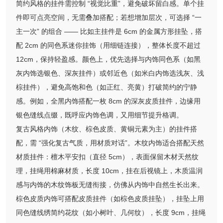
简约风格的挂件需控制 “视觉比重”，避免破坏留白感。单个挂
件即可点亮空间，无需叠加搭配；若想增加层次，可选择 “一
主一次” 的组合 —— 比如主挂件是 6cm 的金属方形挂坠，搭
配 2cm 的同色系迷你挂饰（用细链连接），整体长度不超过
12cm，保持轻盈感。颜色上，优先选择与内饰同色系（如黑
灰内饰选银色、深灰挂件）或邻近色（如米白内饰选浅灰、浅
棕挂件），避免高饱和色（如正红、亮黄）打破简约的宁静
感。例如，全黑内饰搭配一枚 8cm 的深灰皮质挂件，边缘用
银色缝线点缀，既呼应内饰色调，又用细节提升格调。
复古风格内饰（木纹、棕色皮质、黄铜元素为主）的挂件搭
配，需 “强化复古气质，用材质对话”。木纹内饰适合搭配天然
材质挂件：檀木平安扣（直径 5cm），表面保留木材天然纹
理，挂绳用棉麻材质，长度 10cm，挂在后视镜上，木质温润
感与内饰的木纹饰板无缝衔接，仿佛从内饰中自然生长出来。
棕色皮质内饰可搭配皮质挂件（如棕色皮质挂坠），挂坠上用
同色缝线绣简约花纹（如小树叶、几何纹），长度 9cm，挂绳