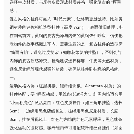
选择牛皮材质，与座椅皮质形成材质共鸣，强化复古的 “厚重
感”。
复古风格的挂件可融入 “时代元素”，让格调更显独特。比如黄
铜材质的迷你相机造型挂件（高度 7cm），表面做旧处理，挂
在副驾前方，黄铜的复古光泽与内饰的黄铜饰件呼应，仿佛把
老物件的故事感搬进车内。需要注意的是，复古挂件的造型需
“简而有韵”，避免过度复杂（如雕花繁复的挂坠），否则会与
内饰的复古质感冲突。挂绳建议选择棉麻、牛皮等天然材质，
避免尼龙绳等现代感强的材质，确保从挂件到挂绳的风格统
一。
运动风格内饰（红黑拼接、碳纤维饰板、Alcantara 材质）的
挂件搭配，要 “呼应动感，用线条传递活力”。红黑内饰适合用
“小面积亮色” 激活氛围：红色皮质挂件（如三角形挂坠，边长
6cm），边缘用黑色缝线包边，挂绳用黑色尼龙材质，长度
8cm，挂在后视镜上，红色与内饰的红色元素呼应，黑色线条
强化运动的凌厉感。碳纤维内饰可搭配碳纤维纹路挂件（如圆