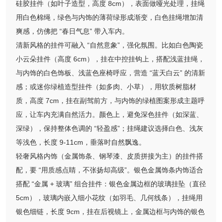
硅胶挂件（如叶子造型，高度 8cm），表面做哑光处理，挂绳
用白色棉绳，绿色与内饰的薄荷绿形成渐变，白色挂绳增加清
爽感，仿佛把 “春日气息” 带入车内。
清新风格的挂件可融入 “自然意象”，强化氛围。比如白色陶瓷
小云朵挂件（高度 6cm），挂在中控挂钩上，搭配浅蓝挂绳，
与内饰的白色饰板、浅蓝色座椅呼应，营造 “蓝天白云” 的清新
感；或迷你绿植造型挂件（如多肉、小草），用软质树脂材
质，高度 7cm，挂在副驾前方，与内饰的绿植图案形成主题呼
应，让车内充满自然活力。颜色上，避免深色挂件（如深蓝、
深绿），保持整体色调的 “轻盈感”；挂绳建议选择白色、浅灰
等浅色，长度 9-11cm，垂落时自然飘逸。
轻奢风格内饰（金属饰条、钢琴漆、皮质拼接为主）的挂件搭
配，要 “用质感点睛，不张扬却高级”。银色金属饰条内饰适合
搭配 “金属 + 玻璃” 组合挂件：银色金属边框的玻璃挂坠（直径
5cm），玻璃内嵌入细小花纹（如羽毛、几何线条），挂绳用
银色细链，长度 9cm，挂在后视镜上，金属边框与内饰的银色