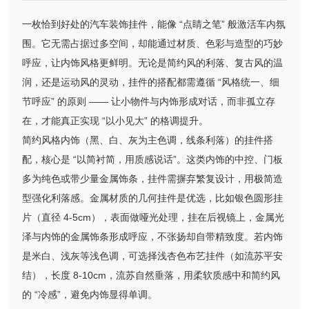
一枚恰到好处的汽车装饰挂件，能像 “点睛之笔” 般激活车内氛
围。它无需占据过多空间，却能通过材质、色彩与造型的巧妙
呼应，让内饰风格更鲜明。无论是简约风的利落、复古风的温
润，还是运动风的灵动，挂件的搭配都需遵循 “风格统一、细
节呼应” 的原则 —— 让小物件与内饰形成对话，而非孤立存
在，才能真正实现 “以小见大” 的格调提升。
简约风格内饰（黑、白、灰为主色调，线条利落）的挂件搭
配，核心是 “以简衬简，用质感说话”。这类内饰的中控、门板
多为纯色或带少量金属饰条，挂件需摒弃繁复设计，用极简造
型强化利落感。金属材质的几何挂件是优选，比如银色圆形挂
片（直径 4-5cm），表面做哑光处理，挂在后视镜上，金属光
泽与内饰的金属饰条形成呼应，不张扬却自带精致度。若内饰
是米白、浅灰等浅色调，可选择浅杏色布艺挂件（如流苏平安
结），长度 8-10cm，流苏自然垂落，用柔软质感中和简约风
的 “冷感”，避免内饰显得单调。