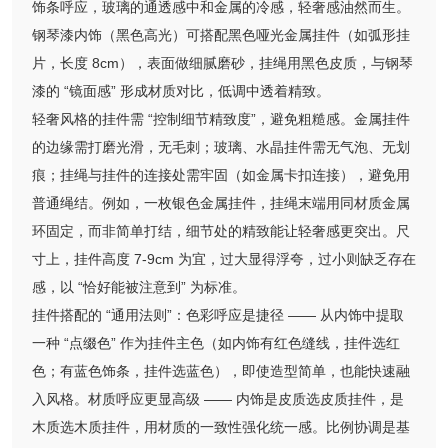
饰条呼应，玻璃的通透感中和金属的冷感，轻奢感油然而生。
钢琴漆内饰（黑色高光）可搭配黑色哑光金属挂件（如弧形挂
片，长度 8cm），表面做细腻磨砂，挂绳用黑色皮质，与钢琴
漆的 “镜面感” 形成材质对比，低调中透着精致。
轻奢风格的挂件需 “控制细节精致度”，避免粗糙感。金属挂件
的边缘需打磨光滑，无毛刺；玻璃、水晶挂件需无气泡、无划
痕；挂绳与挂件的连接处需牢固（如金属卡扣连接），避免用
普通绳结。例如，一枚银色金属挂件，挂绳末端用同材质金属
环固定，而非简单打结，细节处的精致能让轻奢感更突出。尺
寸上，挂件高度 7-9cm 为宜，过大显得浮夸，过小则缺乏存在
感，以 “恰好能被注意到” 为标准。
挂件搭配的 “通用法则”：色彩呼应是捷径 —— 从内饰中提取
一种 “点缀色” 作为挂件主色（如内饰有红色缝线，挂件选红
色；有蓝色饰条，挂件选蓝色），即使造型简单，也能快速融
入风格。材质呼应更显高级 —— 内饰是皮质选皮质挂件，是
木质选木质挂件，用材质的一致性强化统一感。比例协调是基