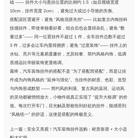
础 —— 挂件大小与悬挂位置的比例约 1:5（如后视镜宽度
10cm，挂件宽度 2cm），避免过大或过小导致的失衡。
搭配误区需避开：避免 “风格混搭失控”—— 比如复古内饰挂科
技感挂件，即使单独看好看，组合后也会显得杂乱；避免 “数
量过多”—— 同一位置挂件不超过 1 件，全车挂件总数不超过
3 件，过多会让车内显得拥挤；避免 “过度装饰”—— 挂件上的
水钻、亮片等元素易显廉价，尤其轻奢、简约风格内饰，低调
质感远比华丽装饰更显格调。
最终，汽车装饰挂件的搭配不是 “为了搭配而搭配”，而是让挂
件成为内饰风格的 “延伸与强化”。当挂件的材质、色彩、造型
与内饰形成默契 —— 简约风的利落、复古风的温润、运动风
的灵动都被悄悄放大，小物件就真正实现了 “提升大格调” 的价
值。每次打开车门，目光触及那枚恰到好处的挂件，能感受到
“风格统一” 的舒适，这便是搭配的终极意义。
上一篇：
安全又美观！汽车装饰挂件选购：材质靠谱 + 大小适
配才实用