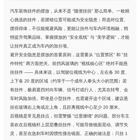
汽车装饰挂件的摆放，从来不是 “随便挂挂” 那么简单。一枚精
心挑选的挂件，若摆错位置可能成为安全隐患；而选对位置、
摆得得体，不仅能规避风险，更能让挂件与车内环境相融，悄
悄提升驾乘品味。掌握摆放的 “安全底线” 与 “美学逻辑”，才能
让挂件真正成为车内的加分项。
避开安全隐患是摆放的首要原则，这需要从 “位置禁区” 和 “挂
件特性” 两方面把关。前挡风玻璃的 “视线核心区” 绝对不能悬
挂挂件 —— 具体来说，以驾驶位视线为中心，左右各 30 度、
上下各 20 度的区域（约等于一个成年人拳头大小的范围）若
有挂件，极易遮挡对向车辆、信号灯或行人，尤其在转弯、会
车时风险加倍。即使是小型挂件，也需避开这个区域，建议悬
挂在玻璃右上角或左上角，且距离视线中心至少 20 厘米。
后视镜是常见悬挂点，但需警惕 “过度缠绕” 的问题。部分车主
喜欢在后视镜杆上层层叠挂挂件，可能导致镜面晃动、调节失
灵，甚至在急刹车时因惯性撞击镜面。正确的做法是：只挂 1