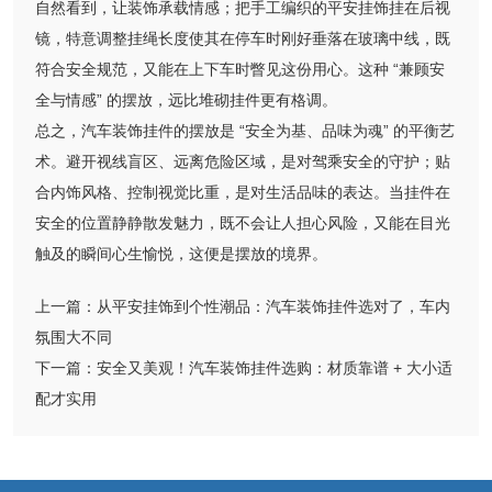
自然看到，让装饰承载情感；把手工编织的平安挂饰挂在后视
镜，特意调整挂绳长度使其在停车时刚好垂落在玻璃中线，既
符合安全规范，又能在上下车时瞥见这份用心。这种 “兼顾安
全与情感” 的摆放，远比堆砌挂件更有格调。
总之，汽车装饰挂件的摆放是 “安全为基、品味为魂” 的平衡艺
术。避开视线盲区、远离危险区域，是对驾乘安全的守护；贴
合内饰风格、控制视觉比重，是对生活品味的表达。当挂件在
安全的位置静静散发魅力，既不会让人担心风险，又能在目光
触及的瞬间心生愉悦，这便是摆放的境界。
上一篇：
从平安挂饰到个性潮品：汽车装饰挂件选对了，车内
氛围大不同
下一篇：
安全又美观！汽车装饰挂件选购：材质靠谱 + 大小适
配才实用