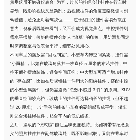
然垂落后不触碰仪表台” 为宜，过长的挂绳会让挂件在行车时
晃动，既影响视线又显杂乱；后视镜挂件的角度需略微偏向副
驾驶侧，避免正对着驾驶位 —— 过于醒目的挂件容易分散注
意力，侧移后既能被看到，又不会成为视觉焦点。中控摆件则
需水平摆放，倾斜的摆件会给人 “潦草” 的印象，用防滑垫固定
时需调整至与仪表台平行，细节处见用心。
不同车型的摆放需 “因地制宜”。小型车内饰空间紧凑，挂件需
“小而精”，比如在玻璃角落挂一枚直径 5 厘米的布艺挂件，中
控不额外摆放装饰，避免空间压抑；中大型车可适当增加挂件
的 “存在感”，比如在后视镜挂一件稍大的刺绣挂件，搭配中控
的小型金属摆件，但仍需遵循 “总数不超过 3 件” 的原则。SUV
的垂直空间较充裕，玻璃上的挂件可选择稍长的挂绳（但不超
过 20 厘米），让垂落的线条与车身的硬朗感形成平衡；轿车
则适合短挂绳挂件，贴合车内的低趴线条。
之后，摆放的 “仪式感” 能让品味更显独特。比如将带有纪念意
义的照片挂件挂在副驾玻璃处，既不影响驾驶，又能在乘车时