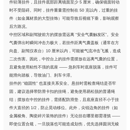
件轻薄挂件，且挂件底部距离镜面至少 5 厘米，确保镜面转动
时不受阻碍。同时，挂件重量需控制在 50 克以内，过重的挂
件（如金属材质的大型挂饰）可能导致后视镜下垂，影响观察
后方路况。
中控区域和副驾驶前方的摆放需远离 “安全气囊触发区”。安全
气囊弹出时瞬间冲击力极大，若挂件距离气囊盖板（通常在方
向盘、副驾仪表台）10 厘米以内，可能被气流冲击飞溅，造成
二次伤害。因此，中控台上的挂件需摆放在远离气囊的位置，
且避免使用粘性不强的底座 —— 急刹车时底座脱落，挂件可
能滑向踏板，导致油门、刹车卡滞。
挂件的 “稳固性” 也直接关系安全。悬挂时需检查绳结是否牢
固，建议选择带防滑卡扣的挂绳，避免使用易松脱的普通绳
结；摆放在中控的挂件，需搭配防滑垫，且底座直径不小于挂
件大直径的 1/2，防止晃动移位。此外，尖锐边角的挂件（如
金属棱角、陶瓷碎片装饰的挂件）无论挂在哪里都需谨慎 ——
即使位置合规，一旦脱落也可能造成划伤，优先选择圆润无棱