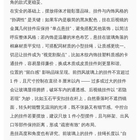
角的款式更稳妥。
在安全的基础上，摆放得体才能彰显品味。挂件与内饰风格的
“协调性” 是关键：如果车内是极简的黑灰配色，挂在后视镜的
金属几何挂件应保持 “单点悬挂”，避免搭配其他装饰，以简洁
呼应整体风格；若内饰是温馨的米色布艺，悬挂在玻璃角落的
棉麻材质平安结，可搭配同材质的小型挂绳，让质感更统一。
切忌让挂件成为 “视觉割裂点”，比如木纹内饰挂塑料质感的卡
通挂件，容易显得廉价，换成木质或皮质挂件则更显和谐。
位置的 “留白感” 影响品味呈现。前挡风玻璃上的挂件不宜超过
1 件，且尺寸控制在直径 8 厘米以内 —— 过多或过大的挂件
会让玻璃显得拥挤，破坏车内的通透感。后视镜挂件以 “若隐
若现” 为妙，比如玉石平安扣挂在杆上，自然垂落时不遮挡镜
面，转头时能瞥见温润的光泽，既不张扬又有细节感。中控台
上的挂件若要摆放，建议只放 1 件小型摆件，且与杯架、出风
口等部件保持距离，形成 “疏密有致” 的布局。
悬挂高度和角度也有讲究。前玻璃上的挂件，挂绳长度以 “自