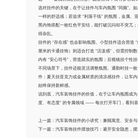
选对挂件的关键，在于让挂件与车内氛围 “同频”。如
一样的舒适感；若追求 “利落干练” 的氛围，金属
黑内饰搭配一枚红色平安结，能打破沉闷却不突兀；米
得杂乱。
挂件的 “存在感” 也会影响氛围。小型挂件适合营造
厘米的卡通挂饰）则适合打造 “活泼感”，但需控制
内有 “安心符号”，营造踏实的氛围；后视镜挂个性
不同场景下，挂件还能灵活调整氛围。通勤时挂一枚
件：夏天挂亚克力或金属材质的清凉感挂件，让车内氛
始终保持新鲜感。
说到底，汽车装饰挂件的价值，在于让车内氛围成为 
度、有态度” 的专属领域 —— 每次打开车门，看
上一篇：
汽车装饰挂件的小讲究：兼顾寓意、安全与
下一篇：
汽车装饰挂件摆放技巧：避开安全隐患，摆