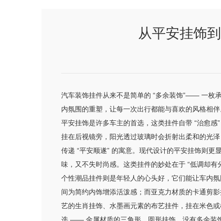
从平安挂饰到
汽车装饰挂件从来不是简单的 “多余装饰”—— 
内氛围的重塑，让每一次出行都能与喜欢的风格相伴
平安挂饰是许多车主的首选，这类挂件自带 “治愈
挂在后视镜旁，阳光透过玻璃时会折射出柔和的光泽，
传递 “平安顺遂” 的寓意。现代设计的平安挂饰则
味，又不失时尚感。这类挂件的妙处在于 “低调却有
个性潮品挂件则是年轻人的心头好，它们能让车内氛围从
间为简约内饰增添活泼感；而亚克力材质的卡通剪影
艺的生肖挂饰、水墨画元素的布艺挂件，挂在米色或
选 —— 金属材质的三角形、圆形挂饰，没有多余