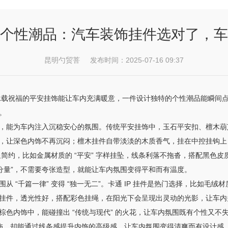
个性潮品：汽车装饰挂件选对了，车
昆明勺贸菩 发布时间：2025-07-16 09:37
一枚承载祝福的平安挂饰能让车内充满暖意，一件设计独特的个性潮品能瞬间
。
感”，能为车内注入沉稳安心的氛围。传统平安挂饰中，玉石平安扣、檀木
让深色内饰不再沉闷；檀木挂件自带淡淡的木质香气，挂在中控挂钩上，既
更显简约，比如金属材质的 “平安” 字样挂坠，线条利落不拖沓，搭配黑色
分量”，不需要夸张造型，就能让车内氛围变得平和而有温度。
 “千篇一律” 变得 “独一无二”。卡通 IP 挂件是热门选择，比如毛
挂件，透光性好，搭配彩色挂绳，在阳光下会呈现出灵动的光影，让车内
棕色内饰中，能碰撞出 “传统与现代” 的火花，让车内氛围既有个性又不
装饰，却能通过线条感提升内饰的高级感，让车内氛围变得清爽而有设计感