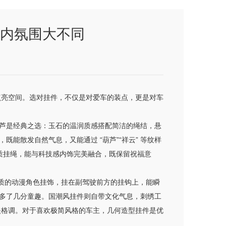
内氛围大不同
点亮空间。选对挂件，不仅是对爱车的装点，更是对车
葫芦是经典之选：玉石的温润质感搭配简洁的绳结，悬
能散发自然气息，又能通过 “葫芦”“祥云” 等纹样
皮质挂绳，能与科技感内饰完美融合，既保留祝福意
绒材质的动漫角色挂饰，挂在副驾驶前方的挂钩上，能瞬
多了几分童趣。国潮风挂件则自带文化气息，刺绣工
失格调。对于喜欢极简风格的车主，几何造型挂件是优
。